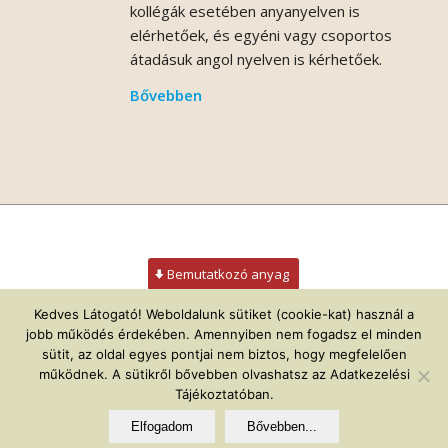
kollégák esetében anyanyelven is
elérhetőek, és egyéni vagy csoportos
átadásuk angol nyelven is kérhetőek.
Bővebben
Bemutatkozó anyag
Kedves Látogató! Weboldalunk sütiket (cookie-kat) használ a
jobb működés érdekében. Amennyiben nem fogadsz el minden
sütit, az oldal egyes pontjai nem biztos, hogy megfelelően
működnek. A sütikről bővebben olvashatsz az Adatkezelési
© Copyright - Élettükör |
elettukor@elettukor.hu
|
+36 20 311 3249
|
Tájékoztatóban.
+36 70 324 5246
Elfogadom
Bővebben...