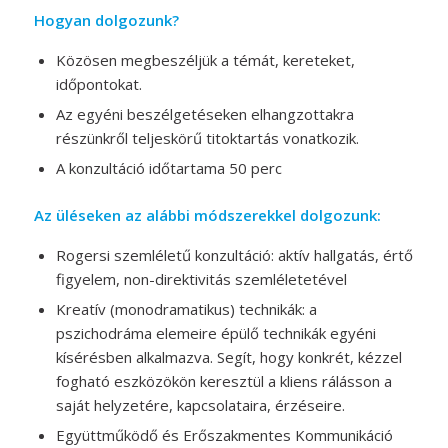
Hogyan dolgozunk?
Közösen megbeszéljük a témát, kereteket,
időpontokat.
Az egyéni beszélgetéseken elhangzottakra
részünkről teljeskörű titoktartás vonatkozik.
A konzultáció időtartama 50 perc
Az üléseken az alábbi módszerekkel dolgozunk:
Rogersi szemléletű konzultáció: aktív hallgatás, értő
figyelem, non-direktivitás szemléletetével
Kreatív (monodramatikus) technikák: a
pszichodráma elemeire épülő technikák egyéni
kísérésben alkalmazva. Segít, hogy konkrét, kézzel
fogható eszközökön keresztül a kliens rálásson a
saját helyzetére, kapcsolataira, érzéseire.
Együttműködő és Erőszakmentes Kommunikáció