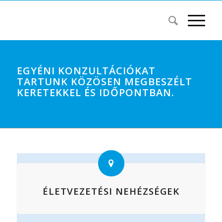
EGYÉNI KONZULTÁCIÓKAT
TARTUNK KÖZÖSEN MEGBESZÉLT
KERETEKKEL ÉS IDŐPONTBAN.
ÉLETVEZETÉSI NEHÉZSÉGEK