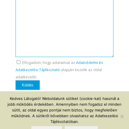
Elfogadom, hogy adataimat az
Adatvédelmi és
Adatkezelési Tájékoztató
alapján kezelik az oldal
adatkezelői.
Kedves Látogató! Weboldalunk sütiket (cookie-kat) használ a
jobb működés érdekében. Amennyiben nem fogadsz el minden
sütit, az oldal egyes pontjai nem biztos, hogy megfelelően
működnek. A sütikről bővebben olvashatsz az Adatkezelési
© Copyright - Élettükör |
elettukor@elettukor.hu
|
+36 20 311 3249
|
Tájékoztatóban.
+36 70 324 5246