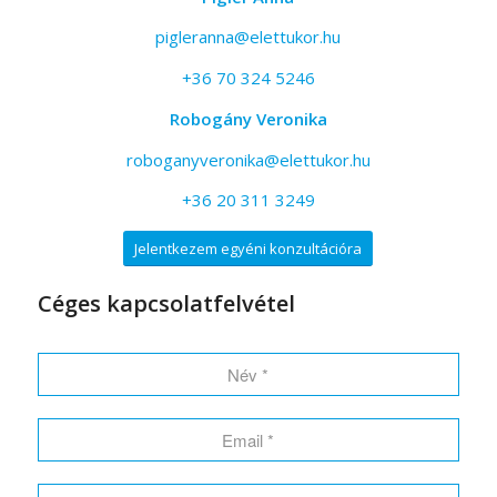
pigleranna@elettukor.hu
+36 70 324 5246
Robogány Veronika
roboganyveronika@elettukor.hu
+36 20 311 3249
Jelentkezem egyéni konzultációra
Céges kapcsolatfelvétel