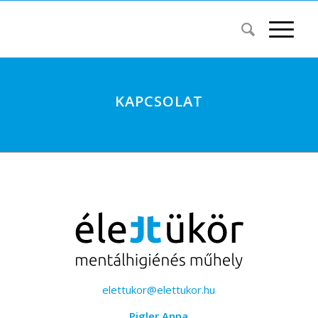
KAPCSOLAT
elettukor@elettukor.hu
Pigler Anna