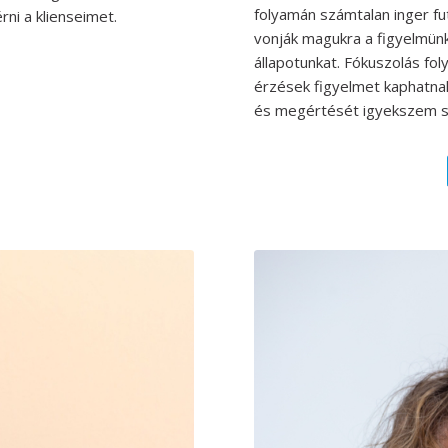
folyamán számtalan inger f
ni a klienseimet.
vonják magukra a figyelmü
állapotunkat. Fókuszolás fo
érzések figyelmet kaphatna
és megértését igyekszem se