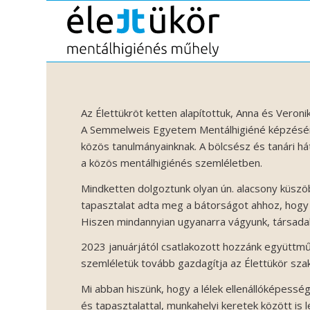
Az Élettükröt ketten alapítottuk, Anna és Veronik
A Semmelweis Egyetem Mentálhigiéné képzésén 
közös tanulmányainknak. A bölcsész és tanári há
a közös mentálhigiénés szemléletben.
Mindketten dolgoztunk olyan ún. alacsony küszöb
tapasztalat adta meg a bátorságot ahhoz, hogy 
Hiszen mindannyian ugyanarra vágyunk, társadalm
2023 januárjától csatlakozott hozzánk együttmű
szemléletük tovább gazdagítja az Élettükör szak
Mi abban hiszünk, hogy a lélek ellenállóképes
és tapasztalattal, munkahelyi keretek között is