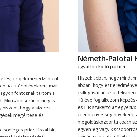
Németh-Palotai K
együttműködő partner
Hiszek abban, hogy mindann
ezetés, projektmenedzsment
abban, hogy ezt eredményes
tben. Az utóbbi években, már
csillogásában az új felismer
nagyon fontosnak tartom a
18 éve foglalkozom képzés-f
t. Munkáim során mindig is
és HR szakértő az egyéni/sz
y hiszem, hogy a sikeres
eredményesség növekedését
ggések megértése és
megoldásközpontú coach sz
egyénileg vagy kiscsoportba
sődleges prioritással bír,
kihívásaid mentén. Nyitott f
gramok kidolgozásáról,