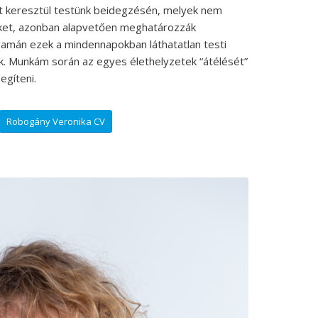
ut keresztül testünk beidegzésén, melyek nem
nket, azonban alapvetően meghatározzák
lyamán ezek a mindennapokban láthatatlan testi
k. Munkám során az egyes élethelyzetek “átélését”
gíteni.
Robogány Veronika CV