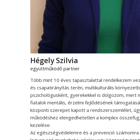
Hégely Szilvia
együttműködő partner
Több mint 10 éves tapasztalattal rendelkezem v
és csapatirányítás terén, multikulturális környeze
pszichológusként, gyerekekkel is dolgozom, mert 
fiatalok mentális, érzelmi fejlődésének támogatásá
központi szerepet kapott a rendszerszemlélet, úg
működéshez elengedhetetlen a komplex összefü
kezelése.
Az egészségvédelemre és a prevenció számomra el
legyen szó munkahelyi, iskolai vagy közösségi pro