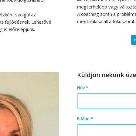
megterhelőbb vagy változás
A coaching során a probléma
közként szolgál az
megtalálása áll a fókuszomb
os fejlődésnek. Lehetővé
 is előrelépjünk.
N
Küldjön nekünk üze
Név
*
E-Mail
*