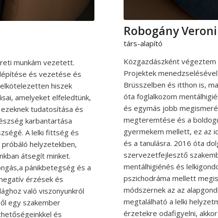
Robogány Veron
társ-alapító
Közgazdászként végeztem é
reti munkám vezetett.
Projektek menedzselésével,
elépítése és vezetése és
Brüsszelben és itthon is, ma
 elkötelezetten hiszek
óta foglalkozom mentálhigi
sai, amelyeket elfeledtünk,
és egymás jobb megismerés
 ezeknek tudatosítása és
megteremtése és a boldogul
egészség karbantartása
gyermekem mellett, ez az i
ségé. A lelki fittség és
és a tanulásra. 2016 óta do
t próbáló helyzetekben,
szervezetfejlesztő szakemb
nkban átsegít minket.
mentálhigiénés és lelkigond
rongás,a pánikbetegség és a
pszichodráma mellett megis
 negatív érzések és
módszernek az az alapgondo
ághoz való viszonyunkról
megtalálható a lelki helyze
yből egy szakember
érzetekre odafigyelni, akko
zhetőségeinkkel és