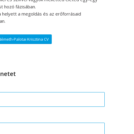
t hozó fázisában.
 helyett a megoldás és az erőforrásaid
an.
émeth-Palotai Krisztina CV
netet