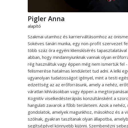
Pigler Anna
alapító
Szakmai utamhoz és karrierváltásomhoz az önisme
Sokéves tanári munka, egy non-profit szervezet f
több száz óra egyéni klienskísérés tapasztalatával
abban, hogy mindannyiunknak vannak olyan erőforrá
rég használtuk vagy éppen még nem ismertük fel -
felismerése hatalmas lendületet tud adni. A lelki 
ugyanolyan tudatosságot igényel, mint a testi egész
edzettség az az erőforrásunk, amely a nehéz, erő
váratlan kihívásokban vagy éppen a megtorpanásai
Kognitív viselkedésterápiás konzultánsként a szo
hangulati zavarok a főbb területeim. Azok a nehéz,
gondolatok, amelyek magunkhoz, másokhoz és a vil
szólnak, gyakran taszítanak olyan állapotba, amel
segítségével könnyebb kijönni. Szembenézni sebe