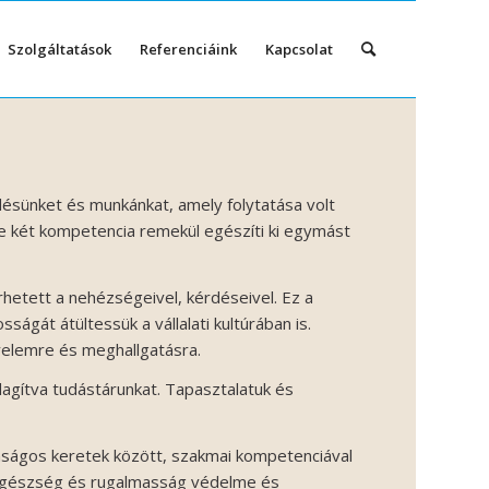
Szolgáltatások
Referenciáink
Kapcsolat
sünket és munkánkat, amely folytatása volt
, e két kompetencia remekül egészíti ki egymást
rhetett a nehézségeivel, kérdéseivel. Ez a
gát átültessük a vállalati kultúrában is.
gyelemre és meghallgatásra.
dagítva tudástárunkat. Tapasztalatuk és
nságos keretek között, szakmai kompetenciával
ki egészség és rugalmasság védelme és