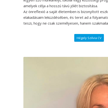
amelyek célja a hosszú távú jólét biztosítása.
Az önreflexió a saját életemben is bizonyított esz
elakadásaim leküzdésében, és teret ad a folyamat
teszi, hogy ne csak személyesen, hanem szakmailag
Hégely Szilvia CV