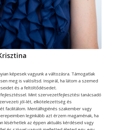
risztina
yian képesek vagyunk a változásra. Támogatlak
en meg is valósítsd. Inspirál, ha látom a szemed
éseidet és a feltöltődésedet.
ejlesztéssel. Mint szervezetfejlesztési tanácsadó
ervezeti jól-lét, elkötelezettség és
 facilitálom. Mentálhigiénés szakember vagy
erepeimben leginkább azt érzem magaménak, ha
n kísérhetlek az éppen aktuális kérdéseid vagy
üllel és szívvel vagyok melletted életed egy-egy