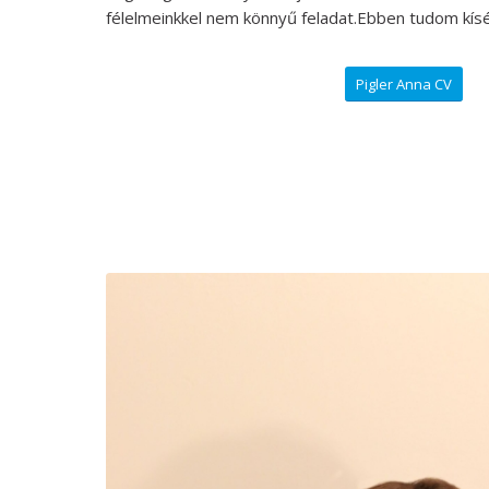
félelmeinkkel nem könnyű feladat.Ebben tudom kísér
Pigler Anna CV