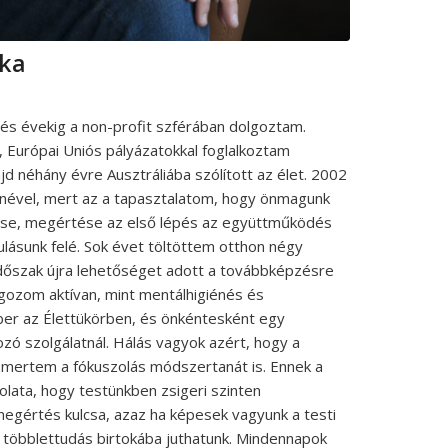
ika
s évekig a non-profit szférában dolgoztam.
 Európai Uniós pályázatokkal foglalkoztam
jd néhány évre Ausztráliába szólított az élet. 2002
énével, mert az a tapasztalatom, hogy önmagunk
e, megértése az első lépés az együttműködés
ásunk felé. Sok évet töltöttem otthon négy
dőszak újra lehetőséget adott a továbbképzésre
lgozom aktívan, mint mentálhigiénés és
er az Élettükörben, és önkéntesként egy
ozó szolgálatnál. Hálás vagyok azért, hogy a
mertem a fókuszolás módszertanát is. Ennek a
lata, hogy testünkben zsigeri szinten
tmegértés kulcsa, azaz ha képesek vagyunk a testi
r többlettudás birtokába juthatunk. Mindennapok