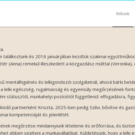
Rólunk
a.
találkoztunk és 2016 januárjában kezdtük szakmai együttműködé
ttér (Anna) remekül illeszkedett a közgazdász múlttal (Veronika)
ű mentálhigiénés és lelkigondozói szolgálatnál, ahová bárki beté
a lelki egészség, rugalmasság és egyensúly megőrzésének fontossá
i státusztól, munkahelyi pozíciótól függetlenül: elfogadásra, fi
ködő partnerként Kriszta, 2025-ben pedig Szilvi, bővítve és gaz
mai kompetenciáját és jelenlétét.
ségének megőrzése mindannyiunk lételeme és erőforrása, és bizto
 lehet ebben segíteni a munkavállalókat. Küldetésünk, hogy a lel