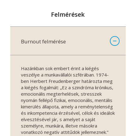
Felmérések
Burnout felmérése
Hazánkban sok embert érint a kiégés
veszélye a munkavállalói szférában. 1974-
ben Herbert Freudenberger határozta meg
a kiégés fogalmát: „Ez a szindróma krónikus,
emocionális megterhelések, stresszek
nyomán fellépő fizikai, emocionális, mentális
kimerülés állapota, amely a reménytelenség
és inkompetencia érzésével, célok és ideálok
elvesztésével jár, s amelyet a saját
személyre, munkára, illetve másokra
vonatkozó negatív attitűdök jellemeznek.”