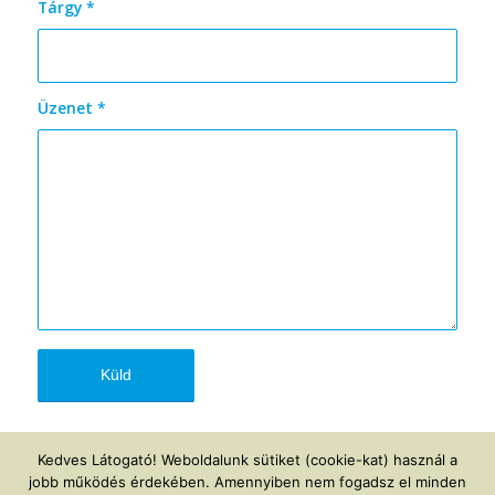
Tárgy
*
Üzenet
*
Kedves Látogató! Weboldalunk sütiket (cookie-kat) használ a
jobb működés érdekében. Amennyiben nem fogadsz el minden