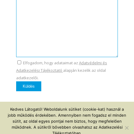
Elfogadom, hogy adataimat az
Adatvédelmi és
Adatkezelési Tájékoztató
alapján kezelik az oldal
adatkezelői.
Kedves Látogató! Weboldalunk sütiket (cookie-kat) használ a
jobb működés érdekében. Amennyiben nem fogadsz el minden
sütit, az oldal egyes pontjai nem biztos, hogy megfelelően
működnek. A sütikről bővebben olvashatsz az Adatkezelési
© Copyright - Élettükör |
elettukor@elettukor.hu
|
+36 20 311 3249
|
Tájékoztatóban.