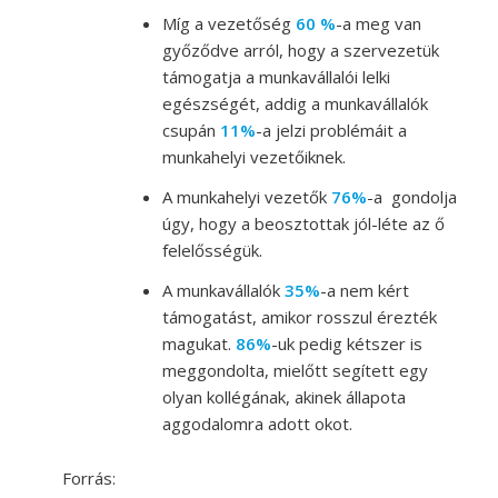
Míg a vezetőség
60 %
-a meg van
győződve arról, hogy a szervezetük
támogatja a munkavállalói lelki
egészségét, addig a munkavállalók
csupán
11%
-a jelzi problémáit a
munkahelyi vezetőiknek.
A munkahelyi vezetők
76%
-a gondolja
úgy, hogy a beosztottak jól-léte az ő
felelősségük.
A munkavállalók
35%
-a nem kért
támogatást, amikor rosszul érezték
magukat.
86%
-uk pedig kétszer is
meggondolta, mielőtt segített egy
olyan kollégának, akinek állapota
aggodalomra adott okot.
Forrás: