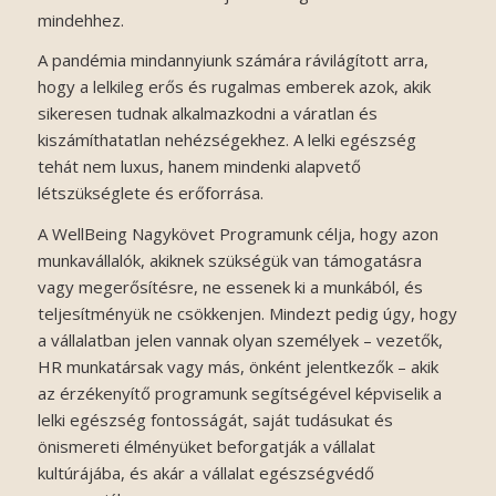
mindehhez.
A pandémia mindannyiunk számára rávilágított arra,
hogy a lelkileg erős és rugalmas emberek azok, akik
sikeresen tudnak alkalmazkodni a váratlan és
kiszámíthatatlan nehézségekhez. A lelki egészség
tehát nem luxus, hanem mindenki alapvető
létszükséglete és erőforrása.
A WellBeing Nagykövet Programunk célja, hogy azon
munkavállalók, akiknek szükségük van támogatásra
vagy megerősítésre, ne essenek ki a munkából, és
teljesítményük ne csökkenjen. Mindezt pedig úgy, hogy
a vállalatban jelen vannak olyan személyek – vezetők,
HR munkatársak vagy más, önként jelentkezők – akik
az érzékenyítő programunk segítségével képviselik a
lelki egészség fontosságát, saját tudásukat és
önismereti élményüket beforgatják a vállalat
kultúrájába, és akár a vállalat egészségvédő