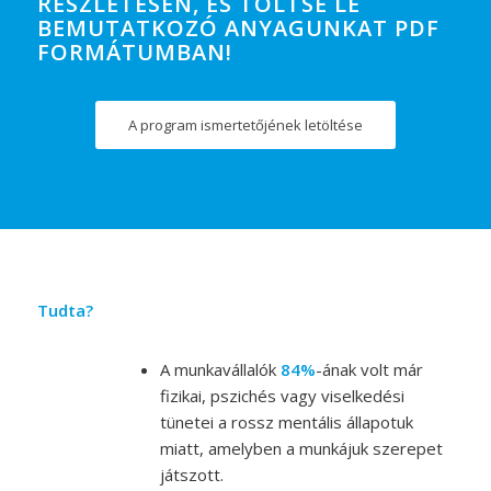
RÉSZLETESEN, ÉS TÖLTSE LE
BEMUTATKOZÓ ANYAGUNKAT PDF
FORMÁTUMBAN!
A program ismertetőjének letöltése
Tudta?
A munkavállalók
84%
-ának volt már
fizikai, pszichés vagy viselkedési
tünetei a rossz mentális állapotuk
miatt, amelyben a munkájuk szerepet
játszott.