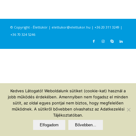
© Copyright - Élettükör |
elettukor@elettukor.hu
|
+36 20 311 3249
|
+36 70 324 5246
Kedves Látogató! Weboldalunk sütiket (cookie-kat) használ a
jobb működés érdekében. Amennyiben nem fogadsz el minden
sütit, az oldal egyes pontjai nem biztos, hogy megfelelően
működnek. A sütikről bővebben olvashatsz az Adatkezelési
Tájékoztatóban.
Elfogadom
Bővebben...